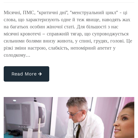
Місячні, ПМС, "критичні дні", "менструальний цикл" - ці
слова, що характеризують одне й теж явище, наводять жах
на багатьох особин жіночої статі. Для більшості з нас
місячні кровотечі – справжній тягар, що супроводжується
сильними болями внизу живота, у спині, грудях, голові. Це
різкі зміни настрою, слабкість, непомірний апетит у
солодкому…
Read More