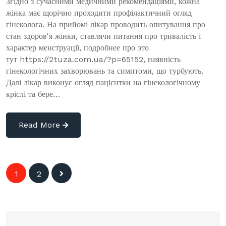
Згідно з сучасними медичними рекомендаціями, кожна
жінка має щорічно проходити профілактичний огляд
гінеколога. На прийомі лікар проводить опитування про
стан здоров'я жінки, ставлячи питання про тривалість і
характер менструації, подробнее про это
тут https://2tuza.com.ua/?p=65152, наявність
гінекологічних захворювань та симптоми, що турбують.
Далі лікар виконує огляд пацієнтки на гінекологічному
кріслі та бере…
Read More
Навигация
1
2
по
записям