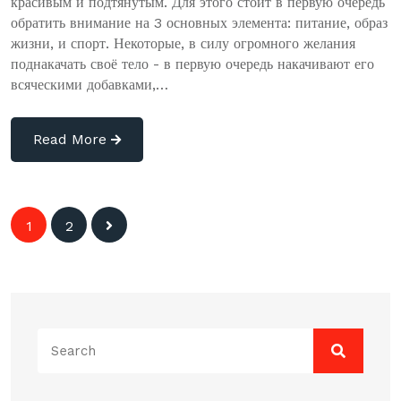
красивым и подтянутым. Для этого стоит в первую очередь
обратить внимание на 3 основных элемента: питание, образ
жизни, и спорт. Некоторые, в силу огромного желания
поднакачать своё тело - в первую очередь накачивают его
всяческими добавками,…
Read More
Навигация
1
2
по
записям
Search
for: